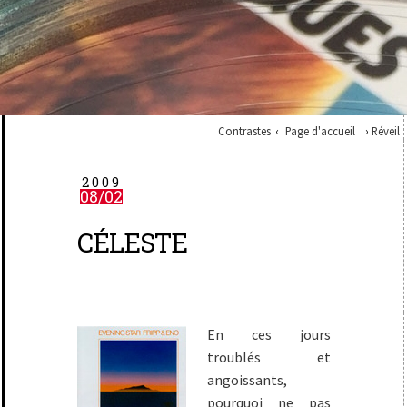
Contrastes
Page d'accueil
Réveil
2009
08/02
CÉLESTE
En ces jours
troublés et
angoissants,
pourquoi ne pas