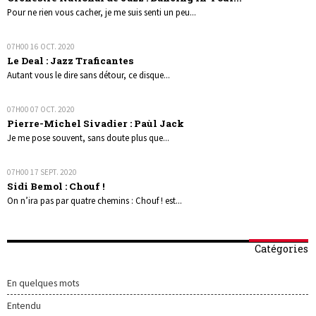
Pour ne rien vous cacher, je me suis senti un peu...
07H00
16
OCT. 2020
Le Deal : Jazz Traficantes
Autant vous le dire sans détour, ce disque...
07H00
07
OCT. 2020
Pierre-Michel Sivadier : Paùl Jack
Je me pose souvent, sans doute plus que...
07H00
17
SEPT. 2020
Sidi Bemol : Chouf !
On n’ira pas par quatre chemins : Chouf ! est...
Catégories
En quelques mots
Entendu