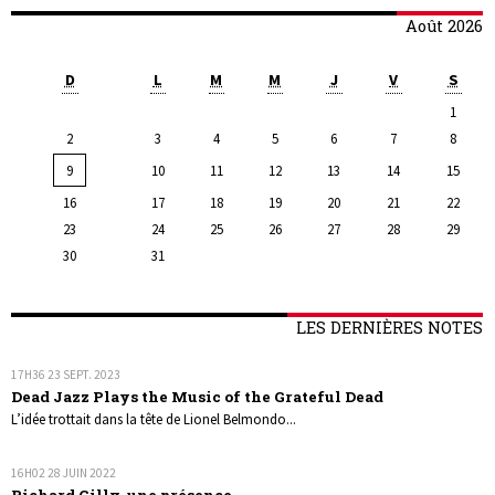
Août 2026
D
L
M
M
J
V
S
1
2
3
4
5
6
7
8
9
10
11
12
13
14
15
16
17
18
19
20
21
22
23
24
25
26
27
28
29
30
31
LES DERNIÈRES NOTES
17H36
23
SEPT. 2023
Dead Jazz Plays the Music of the Grateful Dead
L’idée trottait dans la tête de Lionel Belmondo...
16H02
28
JUIN 2022
Richard Gilly, une présence