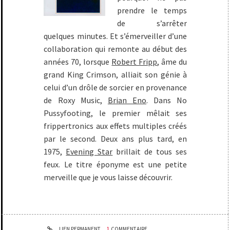
prendre le temps
de s’arrêter
quelques minutes. Et s’émerveiller d’une
collaboration qui remonte au début des
années 70, lorsque
Robert Fripp
, âme du
grand King Crimson, alliait son génie à
celui d’un drôle de sorcier en provenance
de Roxy Music,
Brian Eno
. Dans
No
Pussyfooting
, le premier mêlait ses
frippertronics aux effets multiples créés
par le second. Deux ans plus tard, en
1975,
Evening Star
brillait de tous ses
feux. Le titre éponyme est une petite
merveille que je vous laisse découvrir.
LIEN PERMANENT
1
COMMENTAIRE